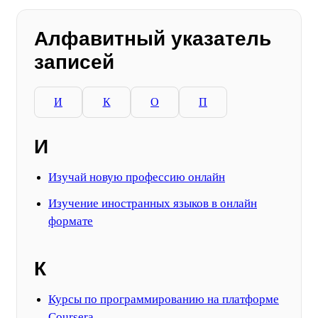
Алфавитный указатель
записей
И
К
О
П
И
Изучай новую профессию онлайн
Изучение иностранных языков в онлайн
формате
К
Курсы по программированию на платформе
Coursera